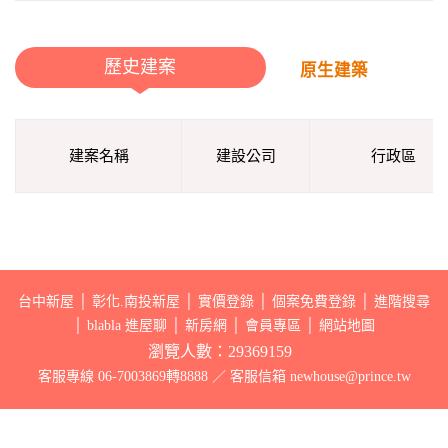
歷史建案
原生建築
建案名稱
建設公司
行政區
台中新屋
│
彰化.南投新屋
│
實價登錄
│
個案免費登錄
│
進階搜尋
│
blabla 進屋聊
│
新房網
│
會員專區
│
網站地圖
瀏覽人數：29369159
客服專線 06-7003869轉8888 ／ 客服信箱 newhouse@prince.tw