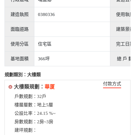
建造執照
0380336
使用執照
面臨道路
建築景觀
使用分區
住宅區
完工日期
基地面積
366坪
總 戶 數
規劃類別：大樓類
付款方式
大樓類規劃：
華厦
戶數規劃：32戶
樓層層數：地上5層
公設比率：24.15 %~
房數規劃：2房~3房
建坪規劃：