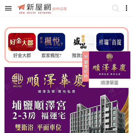
好金大郡
宸家楓悅7
雅敦盛品
祥瑞首綻
澄灃藏
順澤華廈