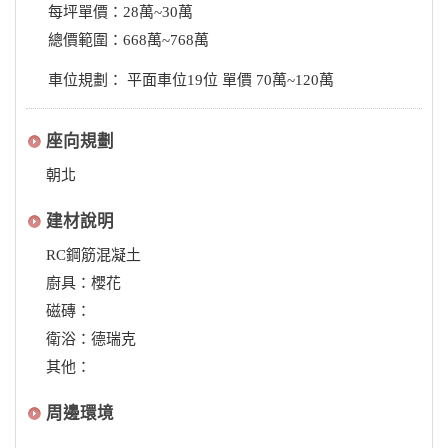
每坪單價：28萬~30萬
總價範圍：668萬~768萬
車位規劃： 平面車位19位 單價 70萬~120萬
座向規劃
朝北
建材說明
RC鋼筋混凝土
廚具：櫻花
磁磚：
衛浴：德瑞克
其他：
周邊環境