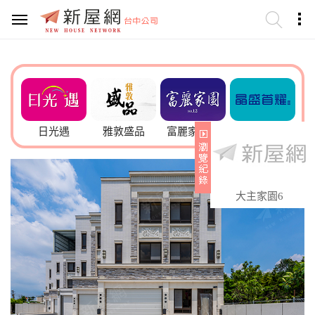
郡
日光遇
雅敦盛品
富麗家園12
晶盛首耀II
b
大主家園6