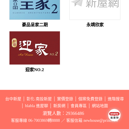
豪品呈家二期
永靖欣家
迎家NO.2
台中新屋
│
彰化.南投新屋
│
實價登錄
│
個案免費登錄
│
進階搜尋
│
blabla 進屋聊
│
新房網
│
會員專區
│
網站地圖
瀏覽人數：29366486
客服專線 06-7003869轉8888 ／ 客服信箱 newhouse@prince.tw