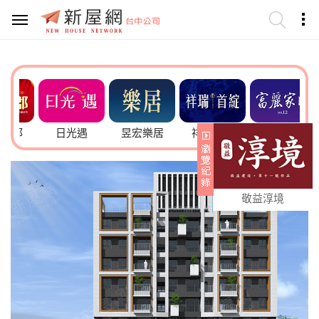
郡
日光遇
昱宏樂居
祥瑞首綻
富麗家園12
敬益淳境