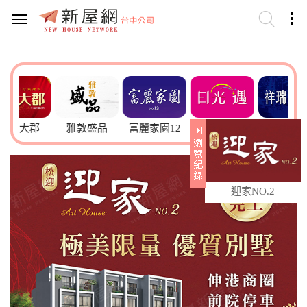
郡
雅敦盛品
富麗家園12
日光遇
祥瑞首綻
迎家NO.2