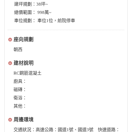
建坪規劃：38坪~
總價範圍： 998萬~
車位規劃： 車位1位，前院停車
座向規劃
朝西
建材說明
RC鋼筋混凝土
廚具：
磁磚：
衛浴：
其他：
周邊環境
交通狀況：高速公路：國道1號、國道3號 快速道路：