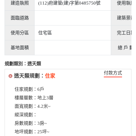
建造執照
(112)府建管(建)字第0485750號
使用執照
面臨道路
建築景觀
使用分區
住宅區
完工日期
基地面積
總 戶 數
規劃類別：透天類
付款方式
透天類規劃：
住家
住家規劃：6戶
樓層層數：地上3層
面寬規劃：4.2米~
縱深規劃：
房數規劃：3房~
地坪規劃：25坪~