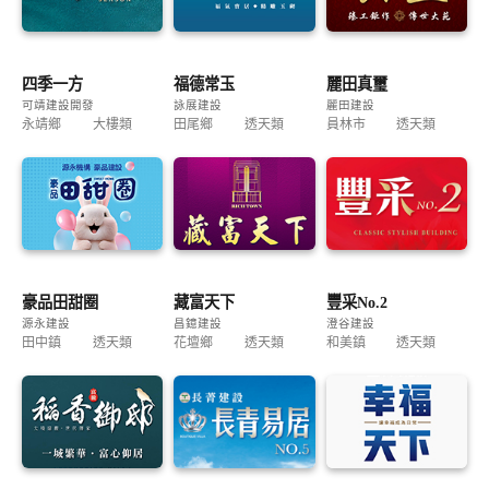
四季一方
福德常玉
麗田真璽
可靖建設開發
詠展建設
麗田建設
永靖鄉
大樓類
田尾鄉
透天類
員林市
透天類
豪品田甜圈
藏富天下
豐采No.2
源永建設
昌鐿建設
澄谷建設
田中鎮
透天類
花壇鄉
透天類
和美鎮
透天類