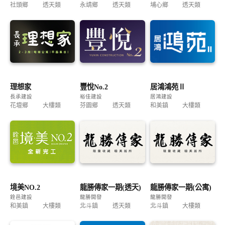
社頭鄉
透天類
永靖鄉
透天類
埔心鄉
透天類
理想家
豐悅No.2
居鴻鴻苑Ⅱ
長承建設
裕佳建設
居鴻建設
花壇鄉
大樓類
芬園鄉
透天類
和美鎮
大樓類
境美NO.2
龍勝傳家一期(透天)
龍勝傳家一期(公寓)
銓邑建設
龍勝開發
龍勝開發
和美鎮
大樓類
北斗鎮
透天類
北斗鎮
大樓類