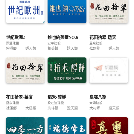
世紀歐洲2
維也納美墅NO.6
花田拾翠-透天
源盟建設
宏韋建設
昱泉建設
伸港鄉
透天類
和美鎮
透天類
社頭鄉
透天類
花田拾翠-華廈
稻禾•醇靜
皇邨八期
昱泉建設
欣旺達建設
大湧建設
社頭鄉
大樓類
北斗鎮
透天類
大村鄉
透天類