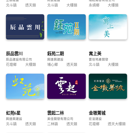
立御建設
商宸建設
瑞銓開發有限公司
北斗鎮
透天類
北斗鎮
大樓類
永靖鄉
大樓類
辰品雲川
鈺苑二期
寓上美
辰品建設有限公司
興達興建設
置信地產開發
花壇鄉
大樓類
埔心鄉
透天類
北斗鎮
大樓類
虹苑6星
雲起二林
金墩菁城
興達興建設
美佳開發有限公司
宏浚建設
北斗鎮
透天類
二林鎮
透天類
花壇鄉
透天大樓類