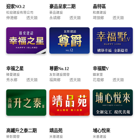
迎家NO.2
豪品呈家二期
晶特區
松迎建設有限公司
豪品建設
和廣建設
伸港鄉
透天類
永靖鄉
透天類
埤頭鄉
透天類
幸福之星
尊爵No.12
幸福墅V
臻愛建設
友彰建設開發
鎮家堡
秀水鄉
透天類
福興鄉
透天類
花壇鄉
透天類
高鐵升之泰二期
靖品苑
埔心悅來
榮彰開發
米基建設
米基建設