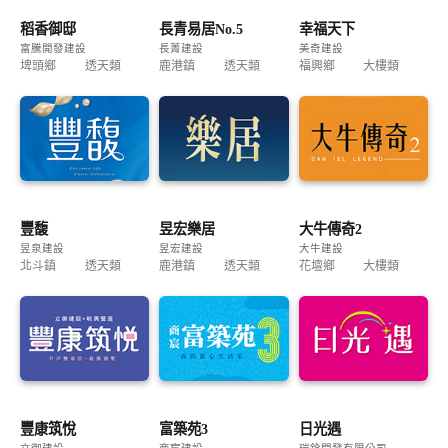
稻香御邸
長青易居No.5
幸福天下
富騰開發建設
長菁建設
美奇建設
埤頭鄉
透天類
鹿港鎮
透天類
福興鄉
大樓類
豐馥
昱宏樂居
大牛傳奇2
昱泉建設
昱宏建設
大牛建設
北斗鎮
透天類
鹿港鎮
透天類
花壇鄉
大樓類
豐康筑悅
富築苑3
日光遇