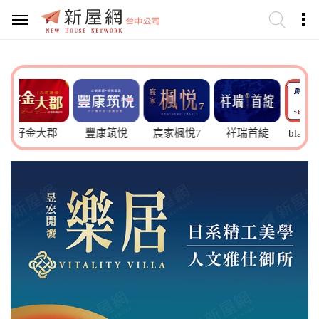
大郡
豐康筑悅
宸家楓悅7
祥瑞首綻
blabla進屋聊