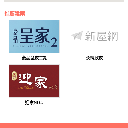
推薦建案
豪品呈家二期
永靖欣家
迎家NO.2